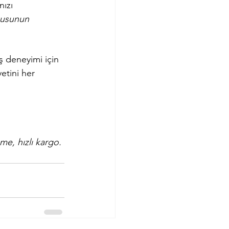
ızı 
kusunun 
iş deneyimi için 
tini her 
e, hızlı kargo. 