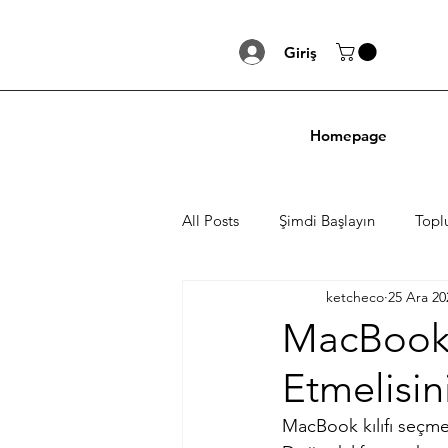
Giriş
Homepage
All Posts
Şimdi Başlayın
Topl
ketcheco
25 Ara 20
MacBook K
Etmelisin
MacBook kılıfı seçmek