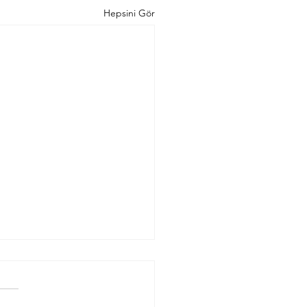
Hepsini Gör
n Ketche MacBook
ını Tercih Etmelisiniz?
ım: Her MacBook