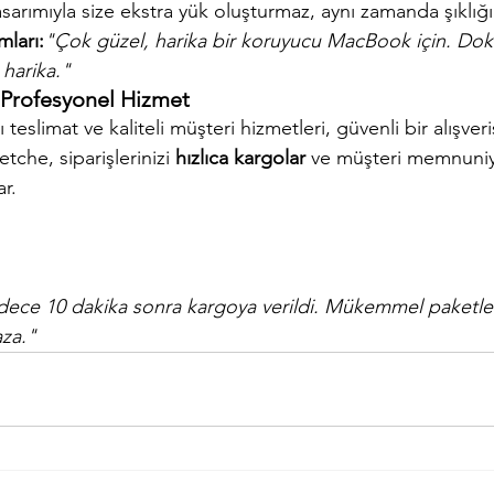
asarımıyla size ekstra yük oluşturmaz, aynı zamanda şıklığın
mları:
"Çok güzel, harika bir koruyucu MacBook için. Do
 harika."
e Profesyonel Hizmet
ı teslimat ve kaliteli müşteri hizmetleri, güvenli bir alışver
etche, siparişlerinizi 
hızlıca kargolar
 ve müşteri memnuniye
r.
adece 10 dakika sonra kargoya verildi. Mükemmel paketlem
za."