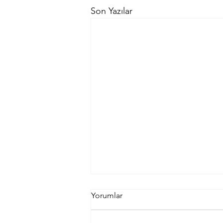
Son Yazılar
Müşteri Memnuniyeti: Ketche
Yorumlar
MacBook Kılıfları ile Güvende
Hissedin
Müşteri memnuniyeti, bizim için