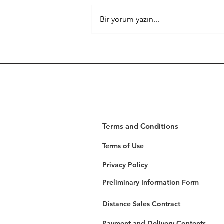
her şeyden önce gelir. MacBook
Bir yorum yazın...
kılıfınızın kaliteli, şık ve dayanıklı
olmasının yanı sıra, alışveriş...
Terms and Conditions
Terms of Use
Privacy Policy
Preliminary Information Form
Distance Sales Contract
Payment and Delivery Contents