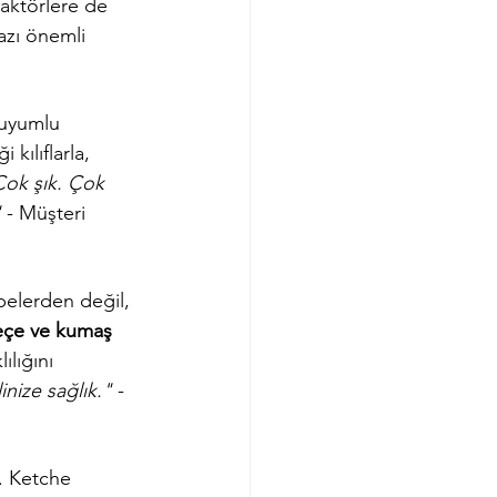
faktörlere de 
azı önemli 
uyumlu 
kılıflarla, 
Çok şık. Çok 
"
 - Müşteri 
elerden değil, 
eçe ve kumaş 
ılığını 
nize sağlık."
 - 
r. Ketche 