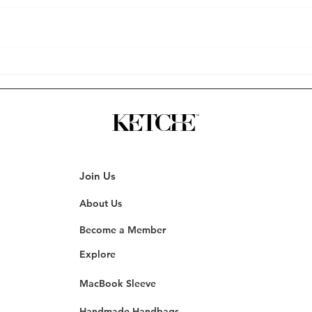
Etmelisiniz?
model
güvenliğiniz her şeyden önce
uyum 
gelir. MacBook kılıfı gibi hassas
Kılıf
ürünleri satın alırken, doğru web
ve güv
sitesini...
Join Us
About Us
Become a Member
Explore
MacBook Sleeve
Handmade Handbags