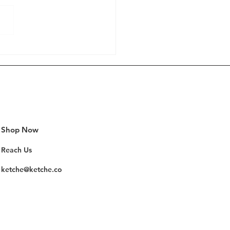
i için özel üretilmiştir, tam
sağlar. Patentli Sistem:
ınıza MacBook’unuzu kolayca
enli...
Shop Now
Reach Us
ketche@ketche.co