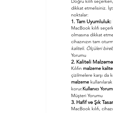
Doğru kılıfı seçerke
dikkat etmelisiniz. İ
noktalar:
1. Tam Uyumluluk: 
MacBook kılıfı seçer
olmasına dikkat etmel
cihazınızın tam oturma
kaliteli. Ölçüleri bi
Yorumu
2. Kaliteli Malzeme
Kılıfın 
malzeme kalite
çizilmelere karşı da ko
malzeme
 kullanılara
korur.
Kullanıcı Yoruml
Müşteri Yorumu
3. Hafif ve Şık Tasa
MacBook kılıfı, cihazı