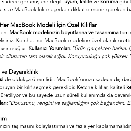
n, sadece görünüşüne değil, 
uyum
, 
kalite
 ve 
koruma
 gibi 
şte size MacBook kılıfı seçerken dikkat etmeniz gereken b
Her MacBook Modeli İçin Özel Kılıflar
ken, 
MacBook modelinizin boyutlarına ve tasarımına
 tam 
isiniz. Ketche, her MacBook modeline özel olarak ürettiği 
sını sağlar. 
Kullanıcı Yorumları:
"Ürün gerçekten harika. 
rebir cihazımın tam olarak sığdı. Koruyuculuğu çok yüksek.
 ve Dayanıklılık
si
 de oldukça önemlidir. MacBook’unuzu sadece dış darb
ruyan bir kılıf seçmek gereklidir. Ketche kılıflar, kaliteli 
k
k üretiliyor ve bu sayede uzun süreli kullanımda da dayanıkl
arı:
"Dokusunu, rengini ve sağlamlığını çok beğendim. Eli
rım
nızın taşımasını kolaylaştırmalı ve fazla yer kaplamamalıdı