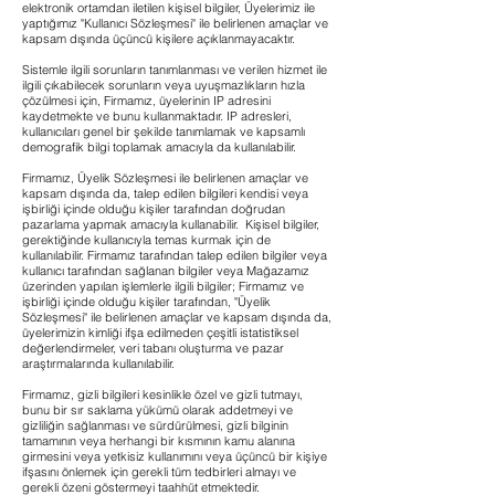
elektronik ortamdan iletilen kişisel bilgiler, Üyelerimiz ile
yaptığımız "Kullanıcı Sözleşmesi" ile belirlenen amaçlar ve
kapsam dışında üçüncü kişilere açıklanmayacaktır.
Sistemle ilgili sorunların tanımlanması ve verilen hizmet ile
ilgili çıkabilecek sorunların veya uyuşmazlıkların hızla
çözülmesi için, Firmamız, üyelerinin IP adresini
kaydetmekte ve bunu kullanmaktadır. IP adresleri,
kullanıcıları genel bir şekilde tanımlamak ve kapsamlı
demografik bilgi toplamak amacıyla da kullanılabilir.
Firmamız, Üyelik Sözleşmesi ile belirlenen amaçlar ve
kapsam dışında da, talep edilen bilgileri kendisi veya
işbirliği içinde olduğu kişiler tarafından doğrudan
pazarlama yapmak amacıyla kullanabilir. Kişisel bilgiler,
gerektiğinde kullanıcıyla temas kurmak için de
kullanılabilir. Firmamız tarafından talep edilen bilgiler veya
kullanıcı tarafından sağlanan bilgiler veya Mağazamız
üzerinden yapılan işlemlerle ilgili bilgiler; Firmamız ve
işbirliği içinde olduğu kişiler tarafından, "Üyelik
Sözleşmesi" ile belirlenen amaçlar ve kapsam dışında da,
üyelerimizin kimliği ifşa edilmeden çeşitli istatistiksel
değerlendirmeler, veri tabanı oluşturma ve pazar
araştırmalarında kullanılabilir.
Firmamız, gizli bilgileri kesinlikle özel ve gizli tutmayı,
bunu bir sır saklama yükümü olarak addetmeyi ve
gizliliğin sağlanması ve sürdürülmesi, gizli bilginin
tamamının veya herhangi bir kısmının kamu alanına
girmesini veya yetkisiz kullanımını veya üçüncü bir kişiye
ifşasını önlemek için gerekli tüm tedbirleri almayı ve
gerekli özeni göstermeyi taahhüt etmektedir.