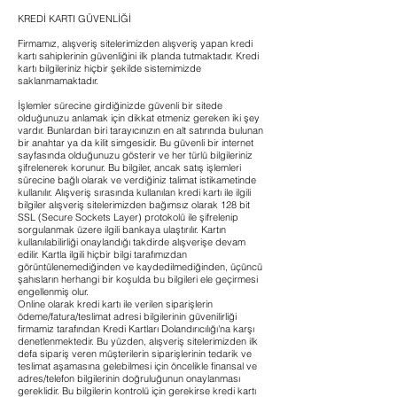
KREDİ KARTI GÜVENLİĞİ
Firmamız, alışveriş sitelerimizden alışveriş yapan kredi
kartı sahiplerinin güvenliğini ilk planda tutmaktadır. Kredi
kartı bilgileriniz hiçbir şekilde sistemimizde
saklanmamaktadır.
İşlemler sürecine girdiğinizde güvenli bir sitede
olduğunuzu anlamak için dikkat etmeniz gereken iki şey
vardır. Bunlardan biri tarayıcınızın en alt satırında bulunan
bir anahtar ya da kilit simgesidir. Bu güvenli bir internet
sayfasında olduğunuzu gösterir ve her türlü bilgileriniz
şifrelenerek korunur. Bu bilgiler, ancak satış işlemleri
sürecine bağlı olarak ve verdiğiniz talimat istikametinde
kullanılır. Alışveriş sırasında kullanılan kredi kartı ile ilgili
bilgiler alışveriş sitelerimizden bağımsız olarak 128 bit
SSL (Secure Sockets Layer) protokolü ile şifrelenip
sorgulanmak üzere ilgili bankaya ulaştırılır. Kartın
kullanılabilirliği onaylandığı takdirde alışverişe devam
edilir. Kartla ilgili hiçbir bilgi tarafımızdan
görüntülenemediğinden ve kaydedilmediğinden, üçüncü
şahısların herhangi bir koşulda bu bilgileri ele geçirmesi
engellenmiş olur.
Online olarak kredi kartı ile verilen siparişlerin
ödeme/fatura/teslimat adresi bilgilerinin güvenilirliği
firmamiz tarafından Kredi Kartları Dolandırıcılığı'na karşı
denetlenmektedir. Bu yüzden, alışveriş sitelerimizden ilk
defa sipariş veren müşterilerin siparişlerinin tedarik ve
teslimat aşamasına gelebilmesi için öncelikle finansal ve
adres/telefon bilgilerinin doğruluğunun onaylanması
gereklidir. Bu bilgilerin kontrolü için gerekirse kredi kartı