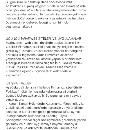
60 gün süre ile bekletilip daha sonrasında imha
edilmektedir. Sipariş ettiğiniz ürünlerin bedeli karşılığında
bize göndereceğiniz tarafınızdan onaylı mail-order formu
bedeli dışında herhangi bir bedelin kartınızdan çekilmesi
halinde doğal olarak bankaya itiraz edebilir ve bu tutarın
ödenmesini engelleyebileceğiniz için bir risk
oluşturmamaktadır.
ÜÇÜNCÜ TARAF WEB SİTELERİ VE UYGULAMALAR
Mağazamız, web sitesi dâhilinde başka sitelere link
verebilir. Firmamız, bu linkler vasıtasıyla erişilen sitelerin
gizlilik uygulamaları ve içeriklerine yönelik herhangi bir
sorumluluk taşımamaktadır. Firmamıza ait sitede
yayınlanan reklamlar, reklamcılık yapan iş ortaklarımız
aracılığı ile kullanıcılarımıza dağıtılır. İş bu sözleşmedeki
Gizlilik Politikası Prensipleri, sadece Mağazamızın
kullanımına ilişkindir, üçüncü taraf web sitelerini
kapsamaz.
İSTİSNAİ HALLER
Aşağıda belirtilen sınırlı hallerde Firmamız, işbu "Gizlilik
Politikası" hükümleri dışında kullanıcılara ait bilgileri
üçüncü kişilere açıklayabilir. Bu durumlar sınırlı sayıda
olmak üzere;
1.Kanun, Kanun Hükmünde Kararname, Yönetmelik v.b.
yetkili hukuki otorite tarafından çıkarılan ve yürürlülükte
olan hukuk kurallarının getirdiği zorunluluklara uymak;
2.Mağazamızın kullanıcılarla akdettiği "Üyelik
Sözleşmesi"'nin ve diğer sözleşmelerin gereklerini yerine
getirmek ve bunları uygulamaya koymak amacıyla;
3.Yetkili idari ve adli otorite tarafından usulüne göre