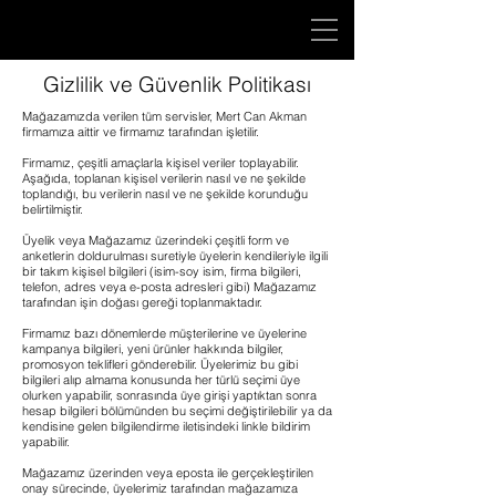
Gizlilik ve Güvenlik Politikası
Mağazamızda verilen tüm servisler,
Mert Can Akman
firmamıza aittir ve firmamız tarafından işletilir.
Firmamız, çeşitli amaçlarla kişisel veriler toplayabilir.
Aşağıda, toplanan kişisel verilerin nasıl ve ne şekilde
toplandığı, bu verilerin nasıl ve ne şekilde korunduğu
belirtilmiştir.
Üyelik veya Mağazamız üzerindeki çeşitli form ve
anketlerin doldurulması suretiyle üyelerin kendileriyle ilgili
bir takım kişisel bilgileri (isim-soy isim, firma bilgileri,
telefon, adres veya e-posta adresleri gibi) Mağazamız
tarafından işin doğası gereği toplanmaktadır.
Firmamız bazı dönemlerde müşterilerine ve üyelerine
kampanya bilgileri, yeni ürünler hakkında bilgiler,
promosyon teklifleri gönderebilir. Üyelerimiz bu gibi
bilgileri alıp almama konusunda her türlü seçimi üye
olurken yapabilir, sonrasında üye girişi yaptıktan sonra
hesap bilgileri bölümünden bu seçimi değiştirilebilir ya da
kendisine gelen bilgilendirme iletisindeki linkle bildirim
yapabilir.
Mağazamız üzerinden veya eposta ile gerçekleştirilen
onay sürecinde, üyelerimiz tarafından mağazamıza