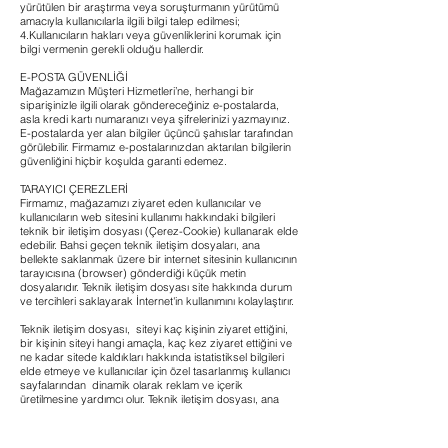
yürütülen bir araştırma veya soruşturmanın yürütümü
amacıyla kullanıcılarla ilgili bilgi talep edilmesi;
4.Kullanıcıların hakları veya güvenliklerini korumak için
bilgi vermenin gerekli olduğu hallerdir.
E-POSTA GÜVENLİĞİ
Mağazamızın Müşteri Hizmetleri’ne, herhangi bir
siparişinizle ilgili olarak göndereceğiniz e-postalarda,
asla kredi kartı numaranızı veya şifrelerinizi yazmayınız.
E-postalarda yer alan bilgiler üçüncü şahıslar tarafından
görülebilir. Firmamız e-postalarınızdan aktarılan bilgilerin
güvenliğini hiçbir koşulda garanti edemez.
TARAYICI ÇEREZLERİ
Firmamız, mağazamızı ziyaret eden kullanıcılar ve
kullanıcıların web sitesini kullanımı hakkındaki bilgileri
teknik bir iletişim dosyası (Çerez-Cookie) kullanarak elde
edebilir. Bahsi geçen teknik iletişim dosyaları, ana
bellekte saklanmak üzere bir internet sitesinin kullanıcının
tarayıcısına (browser) gönderdiği küçük metin
dosyalarıdır. Teknik iletişim dosyası site hakkında durum
ve tercihleri saklayarak İnternet'in kullanımını kolaylaştırır.
Teknik iletişim dosyası, siteyi kaç kişinin ziyaret ettiğini,
bir kişinin siteyi hangi amaçla, kaç kez ziyaret ettiğini ve
ne kadar sitede kaldıkları hakkında istatistiksel bilgileri
elde etmeye ve kullanıcılar için özel tasarlanmış kullanıcı
sayfalarından dinamik olarak reklam ve içerik
üretilmesine yardımcı olur. Teknik iletişim dosyası, ana
bellekte veya e-postanızdan veri veya başkaca herhangi
bir kişisel bilgi almak için tasarlanmamıştır. Tarayıcıların
pek çoğu başta teknik iletişim dosyasını kabul eder