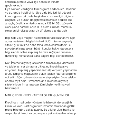
sahibi müşteri ile veya ilgili banka ile irtibata
geçilmektedir.
Üye olurken verdiğiniz tüm bilgilere sadece siz ulaşabilir
ve siz değiştirebilirsiniz. Üye giriş bilgilerinizi güvenli
koruduğunuz takdirde başkalarının sizinle ilgili bilgilere
ulaşması ve bunları değiştirmesi mümkün değildir. Bu
amaçla, üyelik işlemleri sırasında 128 bit SSL güvenlik
alanı içinde hareket edilir. Bu sistem kırılması mümkün
olmayan bir uluslararası bir şifreleme standardıdır.
Bilgi hattı veya müşteri hizmetleri servisi bulunan ve açık
adres ve telefon bilgilerinin belirtildiği İnternet alışveriş
siteleri günümüzde daha fazla tercih edilmektedir. Bu
sayede aklınıza takılan bütün konular hakkında detaylı
bilgi alabilir, online alışveriş hizmeti sağlayan firmanın
güvenirliği konusunda daha sağlıklı bilgi edinebilirsiniz.
Not: İnternet alışveriş sitelerinde firmanın açık adresinin
ve telefonun yer almasına dikkat edilmesini tavsiye
ediyoruz. Alışveriş yapacaksanız alışverişinizi yapmadan
ürünü aldığınız mağazanın bütün telefon / adres bilgilerini
not edin. Eğer güvenmiyorsanız alışverişten önce telefon
ederek teyit edin. Firmamıza ait tüm online alışveriş
sitelerimizde firmamıza dair tüm bilgiler ve firma yeri
belirtilmiştir.
MAİL ORDER KREDİ KART BİLGİLERİ GÜVENLİĞİ
Kredi kartı mail-order yöntemi ile bize göndereceğiniz
kimlik ve kredi kart bilgileriniz firmamız tarafından gizlilik
prensibine göre saklanacaktır. Bu bilgiler olası banka ile
oluşubilecek kredi kartından para çekim itirazlarına karşı