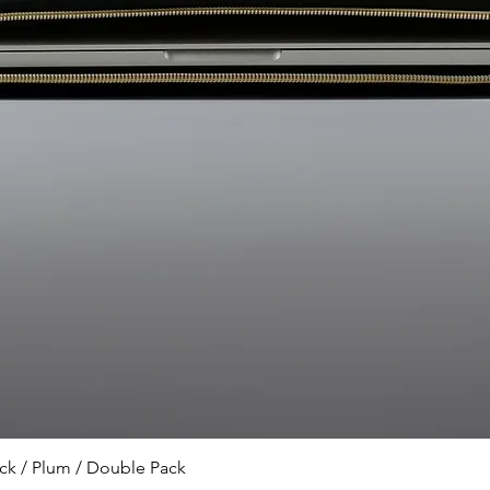
veya değiştirebilir m
Tüm satış sözleşmeler
sitemizin ilgili kısım
tüm ürünlerin e-arşiv
iletilmektedir. Bu ne
tüketici hakları kapsa
edilebilir. Yasal koşu
iade edebilir veya değ
iletişime geçiniz.
Ketche ürünlerini yal
alabilirim? Fiziki ma
Ketche ürünlerinin sa
üzerinden yapılıyor ve 
mağazamız bulunma
Ketche markasının m
Ketche, ürünlerini Tü
Türk markasıdır.
Hızlı Bakış
k / Plum / Double Pack