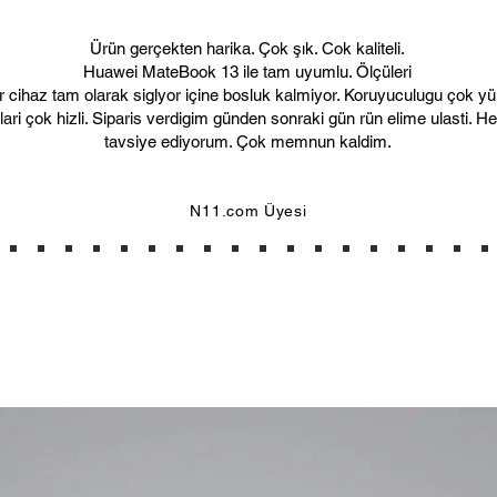
sitenizde yer almıyor
8- Değişim işlemi içi
olmadığını nasıl anla
müşteriye gönderir
Ürün gerçekten harika. Çok şık. Cok kaliteli.
Aynı model cihazların
9- İade işlemi için sa
Huawei MateBook 13 ile tam uyumlu. Ölçüleri
Bu kodlar aynı model 
www.ketche.co web s
ir cihaz tam olarak siglyor içine bosluk kalmiyor. Koruyuculugu çok y
ziyade teknik ve perf
sanal pos sağlayıcı f
ari çok hizli. Siparis verdigim günden sonraki gün rün elime ulasti. H
göstermektedir. Ketc
paneli üzerinden (Iyzi
tavsiye ediyorum. Çok memnun kaldim.
için cihazın kasası ö
işlemi için talep olu
bile cihazınızın üreti
sonra ilgili ücretin 
model ismi ile uyuşuy
iletilmesi tamamen Iy
N11.com Üyesi
güncel MacBook Pro 1
anlaşmaya bağlı olar
A1989, A2159, A1708 g
- İade etmek istediğin
bulunmaktadır. Tüm b
ücreti firmamız tara
Touchbar seçeneğini 
durumda da anlaşmal
alabilirsiniz.
gerekir. E-posta ile i
2021 model MacBook Pr
size kargo anlaşmamız
kılıflarınız uyumlu m
iade edilecek ürünü b
Evet, Ketche MacBook 
ederek gönderimini s
Pro'lar ile de uyumlud
ise kargo ücreti size 
Ketche Sleeve'in içer
çıkartırken MacBook'u
Ketche Sleeve, bilgi