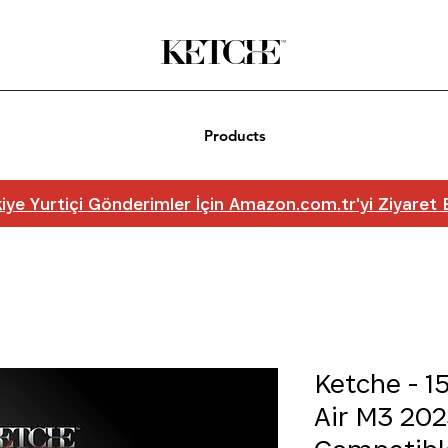
Products
iye Yurtiçi Gönderimler İçin Amazon.com.tr'yi Ziyaret
Ketche - 1
Air M3 202