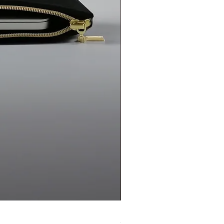
iyim?
i ve ticari bilgilerimiz web
larında yer almaktadır. Satılan
 faturası e-posta adresinize
denle satışı yapılan tüm ürünler
mında değiştirilebilir ve iade
llar sağlandığında kolayca ürünü
iştirebilirsiniz. Lütfen bizimle
nızca internet üzerinden mi satın
ğazanız var mı?
tışı şu an için yalnızca internet
kargo ile teslim ediliyor. Fiziki bir
makta.
enşei nedir?
rkiye'de tasarlayan ve üreten bir
Ketche Handmade Handbag 