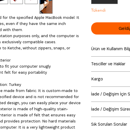
Tükendi
ed for the specified Apple MacBook model. It
es, even if they have the same inch
Geldi
d with them.
tation purposes only, and the computer is
is exclusively compatible cases.
 to Ketche, without zippers, snaps, or
Ürün ve Kullanım Bil
Ketche Basics MacBoo
terior
Tesciller ve Haklar
dönüştürülebilir keçe
to fit your computer snugly
Ateşten uzak tutunuz,
t felt for easy portability
Modeli belirtilen elek
sıcaklıkta ütüyle t
Kargo
satışa dahil değildir.
olabilir. Çamaşır ma
ion: Turkey
Ketche Ticari markası
www.ketche.co üzerind
yalnızca kuru temizl
ase made from fabric. It is custom-made to
ürünler ve aksesuarl
İade / Değişim İçin
Anlaşmalı olduğumuz
temizlenmesi önerili
pecified device and is not recommended for
MacBook Pro, MacBook
Gönderim tarihi: Erte
maruz kaldığında defo
ted design, you can easily place your device
Satın alınan ürünler
Apple Inc. şirketinin t
(Cumartesi-Pazar gün
olarak ürün zamanla sı
İade / Değişim Süre
exterior is made of high-quality stain-
sorunsuz bir şekilde ia
hakları ve ticari marka
kargolanır. Resmi tatil
interior is made of felt that ensures easy
Ürün iadesi konusunda 
markalı tüm tasarımla
1- Müşteri ‘
İade / De
Kargo firması tarafın
d provides protection. No hard materials
şekilde hizmet verebi
Ketche Ticari markası 
Sık Sorulan Sorular
satıcıya ulaştırır.
ortalama 2 iş günüd
mputer. It is a very lightweight product
aşağıda bulabilirsiniz