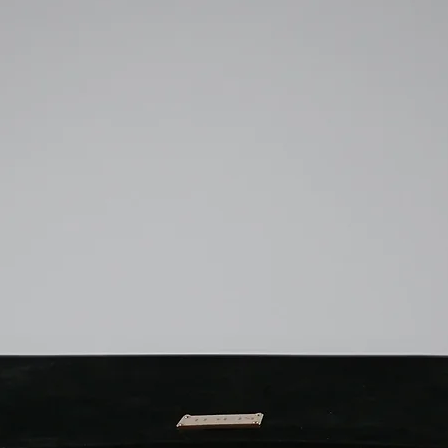
tamamen yumuşak ma
metal vs. gibi sert m
MacBook'unuz zarar 
Ketche Sleeve'in ferm
MacBook'um düşebili
Ketche Sleeve milimet
Ketche Sleeve MacBo
kalmadan tamamen 
içerisinde sağa sola
Sleeve'de kullanılan
yüksek bir malzeme o
bir şekilde kapatıldı
sallanmadığında veya
olmadığında kendili
olmayacaktır. Bu nede
satın almanız büyük
Ketche Sleeve su geç
3 milimetre keçe ve l
bir koruma sağlayaca
geçirgenliğine sahip 
göstermeyecektir.
Ürünü alıp beğenmedi