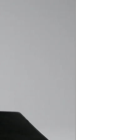
lzemelerden üretildi. Fermuar,
ateryaller olmadığı için
görmeyecektir.
uarsız kapağı açılıp içerisinden
r mi?
rik hassasiyetle tasarlandığı için
ok'unuzu içerisinde boşluk
saracak ve MacBook'unuz
 hareket etmeyecektir. Ketche
 keçe materyal sürtünme katsayısı
lduğu için kapak düzgün ve sıkı
ğında, baş üstü tutulup
 anormal şartlar
ğinden açılması mümkün
nle cihazınıza uygun olan kılıfı
 önem arz etmektedir.
irmezlik özelliğine sahip mi?
eke itici kanvas kumaş çift katlı
ktır ancak bu iki malzeme de su
olduğu için su geçirmezlik özelliği
ğim takdirde iade edebilir miyim