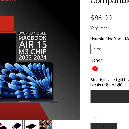
Compatibl
Fiyat
$86.99
Vergi dahil
Uyumlu MacBook Mo
Seç
Renk
*
Siparişiniz ile ilgili
ise (isteğe bağlı)
Adet
*