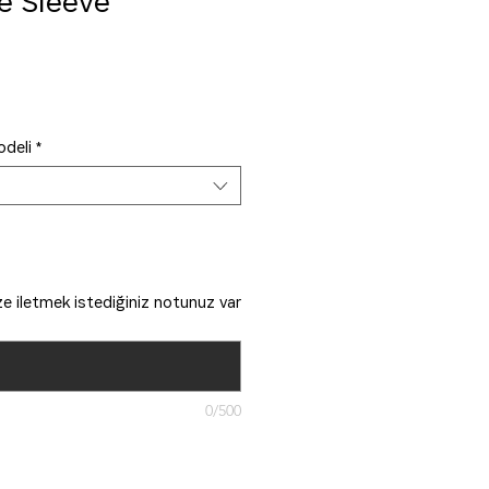
e Sleeve
deli
*
 bize iletmek istediğiniz notunuz var
0/500