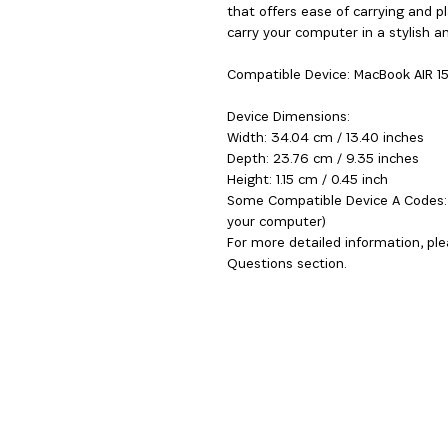
that offers ease of carrying and p
carry your computer in a stylish an
Compatible Device: MacBook AIR 1
Device Dimensions:
Width: 34.04 cm / 13.40 inches
Depth: 23.76 cm / 9.35 inches
Height: 1.15 cm / 0.45 inch
Some Compatible Device A Codes: 
your computer)
For more detailed information, ple
Questions section.