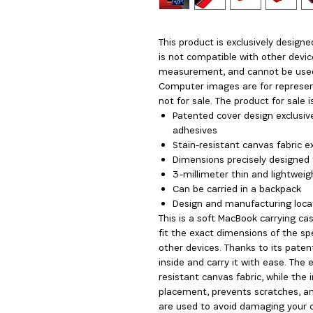
This product is exclusively design
is not compatible with other devic
measurement, and cannot be use
Computer images are for represen
not for sale. The product for sale 
Patented cover design exclusive
adhesives
Stain-resistant canvas fabric ex
Dimensions precisely designed 
3-millimeter thin and lightweigh
Can be carried in a backpack
Design and manufacturing locat
This is a soft MacBook carrying c
fit the exact dimensions of the s
other devices. Thanks to its paten
inside and carry it with ease. The 
resistant canvas fabric, while the 
placement, prevents scratches, an
are used to avoid damaging your co