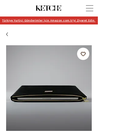
Türkiye Yurtiçi Gönderimler İçin Amazon.com.tr'yi Ziyaret Edin