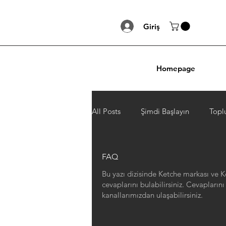
Giriş
Homepage
All Posts
Şimdi Başlayın
Topl
FAQ
Bu yazı dizisinde Ketche markası ve Ke
cevaplarını bulabilirsiniz. Cevaplarını 
kanallarımızdan ulaşabilirsiniz.