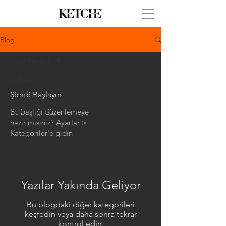
Blog
Şimdi Başlayın
All Posts
Şimdi Başlayın
Şimdi Başlayın
Topluluğunuz
Bu başlığı düzenlemeye
hazır mısınız? Ayarlar >
FAQ
Kategoriler'e gidin
Yazılar Yakında Geliyor
Bu blogdaki diğer kategorileri
keşfedin veya daha sonra tekrar
kontrol edin.